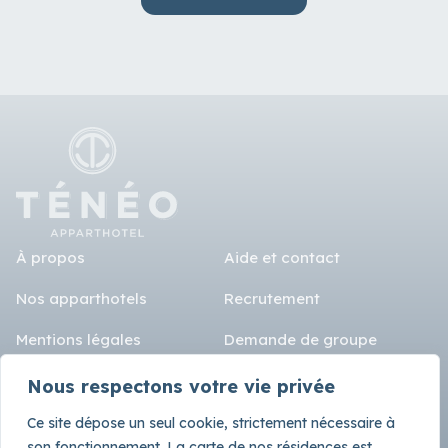
À propos
Aide et contact
Nos apparthotels
Recrutement
Mentions légales
Demande de groupe
FAQ
Compte société
Nous respectons votre vie privée
Langue
CGL
Ce site dépose un seul cookie, strictement nécessaire à
son fonctionnement. La carte de nos résidences est