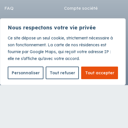
FAQ
Compte société
Langue
CGL
Nous respectons votre vie privée
SEO
Fr
En
Es
De
Ce site dépose un seul cookie, strictement nécessaire à
Instagram
son fonctionnement. La carte de nos résidences est
fournie par Google Maps, qui reçoit votre adresse IP :
Linkedin
elle ne s’affiche qu’avec votre accord.
Personnaliser
Tout refuser
Tout accepter
© 2026 Ténéo SAS — Tous droits réservés
Politique de confidentialité / Gestion des cookies